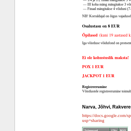
— 1/4 ja 1/2 finaal mängitakse 3 v
— III koha mäng mängitakse 3 või
— Finaal mängitakse 4 võiduni (7-
NB! Korraldajal on õigus vajadusel
Osalustasu on 8 EUR
Õpilased
(kuni 19 aastased k
Iga võistluse võidufond on protsent
Ei ole kohustuslik maksta!
POX 1 EUR
JACKPOT 1 EUR
Registreerumine
Võistlustele registreerumine toimu
Narva, Jõhvi, Rakver
https://docs.google.co
usp=sharing
Tulemused
170+
POX