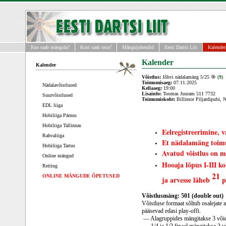
Kus saab mängida?
Kust saab osta?
Mängujuhendid
Eesti Dartsi Liit
Kalender
Kalender
Kalender
Võistlus:
Jõhvi nädalamäng 5/25 🎯 (
9
)
Toimumisaeg:
07.11.2025
Nädalavõistlused
Kellaaeg:
19:00
Lisainfo:
Toomas Juuram 511 7732
Suurvõistlused
Toimumiskoht:
Billimor Piljardipubi, 
EDL liiga
Hobiliiga Pärnus
Hobiliiga Tallinnas
Eelregistreerimine, v
Rahvaliiga
Et nädalamäng toimuk
Hobiliiga Tartus
Avatud võistlus on m
Online mängud
Hooaja lõpus I-III k
Reiting
21
ONLINE MÄNGUDE ÕPETUSED
ja arvesse läheb
p
Võistlusmäng: 501 (double out)
Võistluse formaat sõltub osalejate 
pääsevad edasi play-offi.
— Alagruppides mängitakse 3 võid