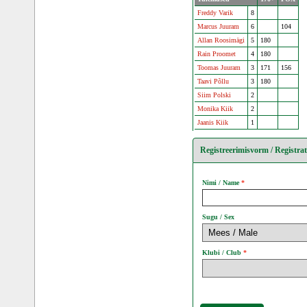
Freddy Varik
8
Marcus Juuram
6
104
Allan Roosimägi
5
180
Rain Proomet
4
180
Toomas Juuram
3
171
156
Taavi Põllu
3
180
Siim Polski
2
Monika Kiik
2
Jaanis Kiik
1
Registreerimisvorm / Registra
Nimi / Name
Sugu / Sex
Klubi / Club