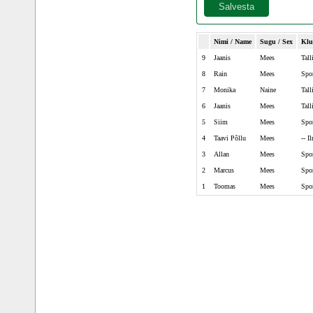
Nimi / Name
Sugu / Sex
Klu
9
Jaanis
Mees
Tall
8
Rain
Mees
Spor
7
Monika
Naine
Tall
6
Jaanis
Mees
Tall
5
Siim
Mees
Spor
4
Taavi Põllu
Mees
-- I
3
Allan
Mees
Spor
2
Marcus
Mees
Spor
1
Toomas
Mees
Spor