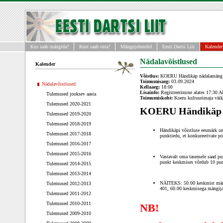
Kus saab mängida?
Kust saab osta?
Mängujuhendid
Eesti Dartsi Liit
Kalender
Nädalavõistlused
Kalender
Võistlus:
KOERU Händikäp nädalamäng
Toimumisaeg:
03.09.2024
Nädalavõistlused
Kellaaeg:
18:00
Lisainfo:
Registreerimine alates 17:30 
Tulemused jooksev aasta
Toimumiskoht:
Koeru kultuurimaja väik
Tulemused 2020-2021
KOERU Händikäp 
Tulemused 2019-2020
Tulemused 2018-2019
Händikäpi võistluse eesmärk o
Tulemused 2017-2018
punktiedu, et konkureerivate po
Tulemused 2016-2017
Tulemused 2015-2016
Vastavalt oma tasemele saad pu
punkt keskmises võrdub 10 pu
Tulemused 2014-2015
Tulemused 2013-2014
NÄITEKS: 50.00 keskmist mäng
Tulemused 2012-2013
401, 60.00 keskmisega mängija
Tulemused 2011-2012
Tulemused 2010-2011
NB!
Tulemused 2009-2010