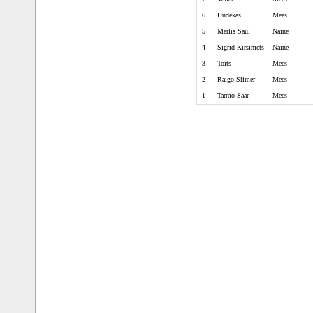
6
Uudekas
Mees
5
Merlis Saul
Naine
4
Sigrid Kirsimets
Naine
3
Toits
Mees
2
Raigo Siimer
Mees
1
Tarmo Saar
Mees