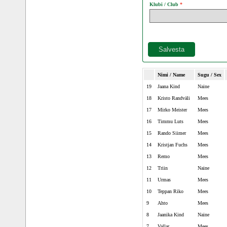
Klubi / Club
Nimi / Name
Sugu / Sex
19
Jaana Kind
Naine
18
Kristo Randväli
Mees
17
Mirko Meister
Mees
16
Timmu Luts
Mees
15
Rando Siimer
Mees
14
Kristjan Fuchs
Mees
13
Remo
Mees
12
Triin
Naine
11
Urmas
Mees
10
Teppan Riko
Mees
9
Ahto
Mees
8
Jaanika Kind
Naine
7
Vallar
Mees