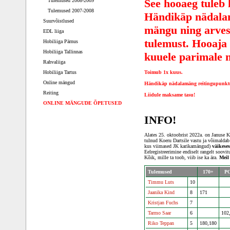
See hooaeg tuleb 
Tulemused 2008-2009
Tulemused 2007-2008
Händikäp nädalam
Suurvõistlused
mängu ning arves
EDL liiga
tulemust. Hooaja 
Hobiliiga Pärnus
Hobiliiga Tallinnas
kuuele parimale 
Rahvaliiga
Hobiliiga Tartus
Toimub 1x kuus.
Online mängud
Händikäp nädalamäng reitingupunkte
Reiting
Liidule maksame tasu!
ONLINE MÄNGUDE ÕPETUSED
INFO!
Alates 25. oktoobrist 2022a. on Januse K
tulnud Koeru Dartsile vastu ja võimaldab
kus viimased JK karikamängud)
väikeses
Eelregistreerimine endiselt rangelt soovi
Kõik, mille ta toob, viib ise ka ära.
Meil
Tulemused
170+
P
Timmu Luts
10
Jaanika Kind
8
171
Kristjan Fuchs
7
Tarmo Saar
6
102
Riko Teppan
5
180,180