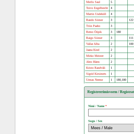
Merlis Saul
5
Toivo Engelbrecht
4
Martin Uudeküll
4
Rando Siimer
3
122
Triin Paabo
3
Remo Ööpik
3
180
Raigo Siimer
3
111
Vallar Alba
2
100
Jaana Kind
2
Mirko Meister
2
Ahto Härm
2
Kristo Randväli
1
Sigrid Kirsimets
1
Urmas Neeme
1
180,180
Registreerimisvorm / Registra
Nimi / Name
Sugu / Sex