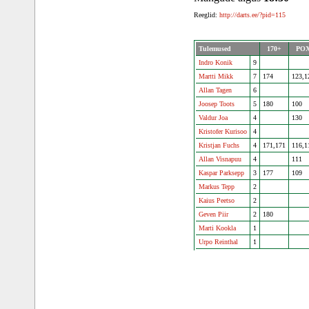
Reeglid:
http://darts.ee/?pid=115
Tulemused
170+
PO
Indro Konik
9
Martti Mikk
7
174
123,1
Allan Tagen
6
Joosep Toots
5
180
100
Valdur Joa
4
130
Kristofer Kurisoo
4
Kristjan Fuchs
4
171,171
116,1
Allan Visnapuu
4
111
Kaspar Parksepp
3
177
109
Markus Tepp
2
Kaius Peetso
2
Geven Piir
2
180
Marti Kookla
1
Urpo Reinthal
1