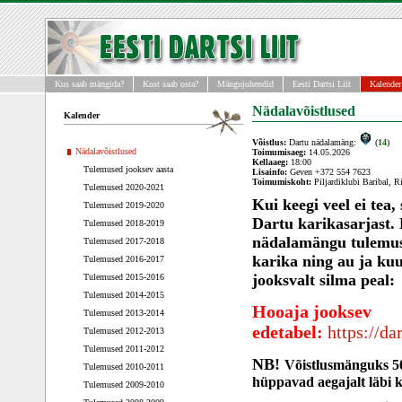
Kus saab mängida?
Kust saab osta?
Mängujuhendid
Eesti Dartsi Liit
Kalender
Nädalavõistlused
Kalender
Võistlus:
Dartu nädalamäng:
(
14
)
Nädalavõistlused
Toimumisaeg:
14.05.2026
Kellaaeg:
18:00
Tulemused jooksev aasta
Lisainfo:
Geven +372 554 7623
Toimumiskoht:
Piljardiklubi Baribal, Ri
Tulemused 2020-2021
Kui keegi veel ei tea
Tulemused 2019-2020
Dartu karikasarjast.
Tulemused 2018-2019
nädalamängu tulemus
Tulemused 2017-2018
karika ning au ja kuu
Tulemused 2016-2017
jooksvalt silma peal:
Tulemused 2015-2016
Tulemused 2014-2015
Hooaja jooksev
Tulemused 2013-2014
edetabel:
https://d
Tulemused 2012-2013
Tulemused 2011-2012
NB!
Võistlusmänguks 50
Tulemused 2010-2011
hüppavad aegajalt läbi 
Tulemused 2009-2010