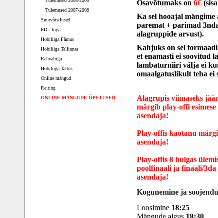
Tulemused 2008-2009
Osavõtumaks on
6€
(sisa
Tulemused 2007-2008
Ka sel hooajal mängime 
Suurvõistlused
paremat + parimad 3ndad
EDL liiga
alagruppide arvust).
Hobiliiga Pärnus
Kahjuks on sel formaadil
Hobiliiga Tallinnas
et enamasti ei soovitud 
Rahvaliiga
lambaturniiri välja ei ku
Hobiliiga Tartus
omaalgatuslikult teha ei 
Online mängud
Reiting
Alagrupis viimaseks jää
ONLINE MÄNGUDE ÕPETUSED
märgib play-offi esimese 
asendaja!
Play-offis kaotanu märgi
asendaja!
Play-offis 8 hulgas ülem
poolfinaali ja finaali/3d
asendaja!
Kogunemine ja soojendu
Loosimine
18:25
Mängude algus
18:30